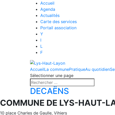
Accueil
Agenda
Actualités
Carte des services
Portail association
Y
I
L
F
Accueil
La commune
Pratique
Au quotidien
Se
Sélectionner une page
DECAËNS
COMMUNE DE LYS-HAUT-L
10 place Charles de Gaulle, Vihiers