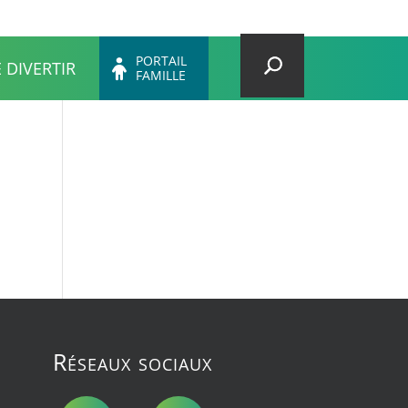
des services
Portail association
Y
I
L
F
PORTAIL
E DIVERTIR
FAMILLE
Réseaux sociaux