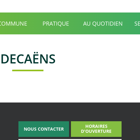
Accueil
Agenda
Actualités
Carte 
 COMMUNE
PRATIQUE
AU QUOTIDIEN
S
DECAËNS
HORAIRES
NOUS CONTACTER
D'OUVERTURE