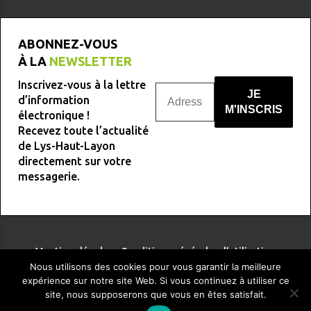
ABONNEZ-VOUS
À LA
NEWSLETTER
Inscrivez-vous à la lettre
d’information
électronique !
Recevez toute l’actualité
Nous ne spammons pas !
de Lys-Haut-Layon
directement sur votre
messagerie.
Mentions légales
-
Conditions générales d’utilisation
Nous utilisons des cookies pour vous garantir la meilleure
expérience sur notre site Web. Si vous continuez à utiliser ce
site, nous supposerons que vous en êtes satisfait.
TERRE
DE PIXELS
Conception :