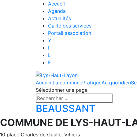
Accueil
Agenda
Actualités
Carte des services
Portail association
Y
I
L
F
Accueil
La commune
Pratique
Au quotidien
Se
Sélectionner une page
BEAUSSANT
COMMUNE DE LYS-HAUT-L
10 place Charles de Gaulle, Vihiers