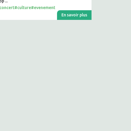
p ...
concert
#culture
#evenement
En savoir plus