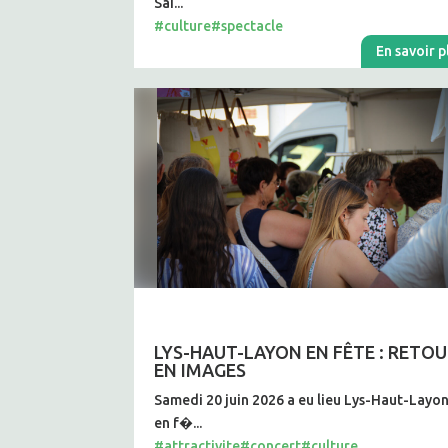
Sai...
#culture
#spectacle
En savoir p
LYS-HAUT-LAYON EN FÊTE : RETO
EN IMAGES
Samedi 20 juin 2026 a eu lieu Lys-Haut-Layo
en f�...
#attractivite
#concert
#culture