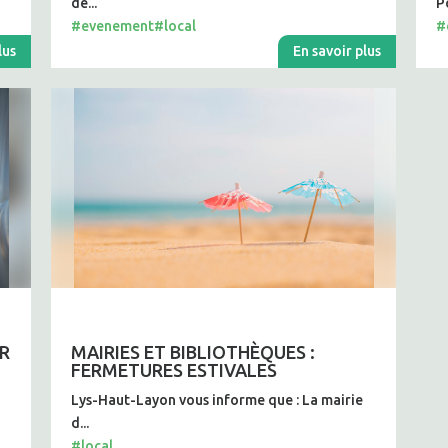
de...
Po
#evenement
#local
#
lus
En savoir plus
UR
MAIRIES ET BIBLIOTHÈQUES :
FERMETURES ESTIVALES
n
Lys-Haut-Layon vous informe que : La mairie
d...
#local