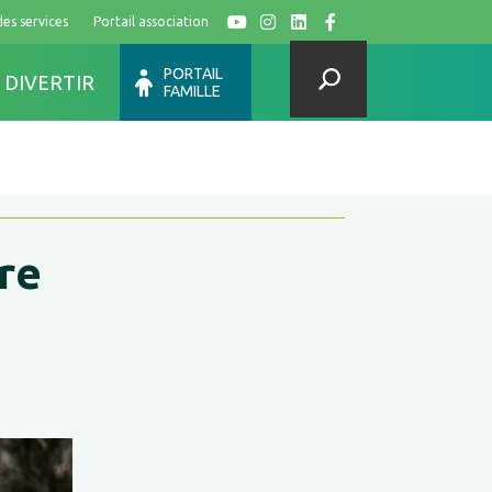
des services
Portail association
Y
I
L
F
PORTAIL
 DIVERTIR
FAMILLE
bre