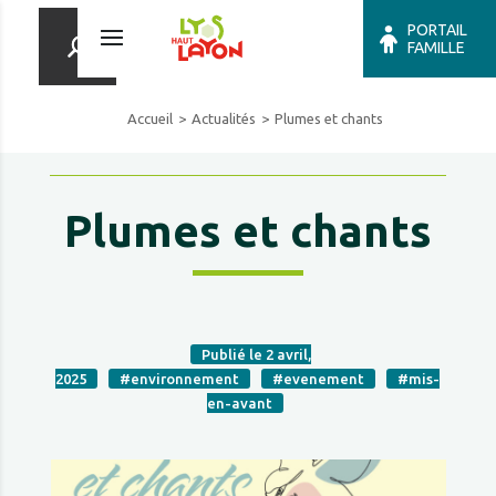
PORTAIL
FAMILLE
Accueil
Actualités
Plumes et chants
Plumes et chants
Publié le 2 avril,
2025
#environnement
#evenement
#mis-
en-avant