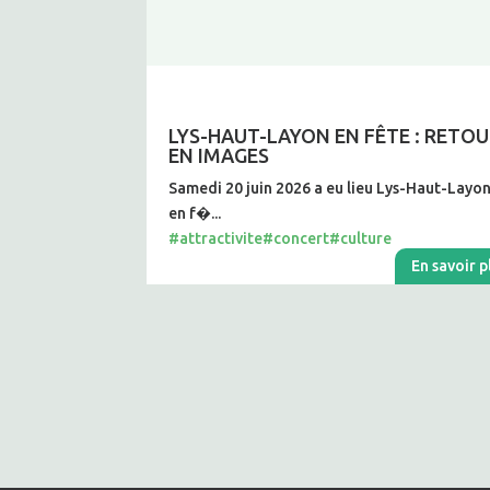
LYS-HAUT-LAYON EN FÊTE : RETO
EN IMAGES
Samedi 20 juin 2026 a eu lieu Lys-Haut-Layo
en f�...
#attractivite
#concert
#culture
En savoir p