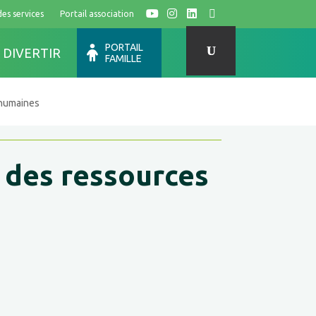
des services
Portail association
Y
I
L
F
PORTAIL
 DIVERTIR
FAMILLE
 humaines
n des ressources