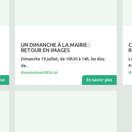
UN DIMANCHE À LA MAIRIE :
C
RETOUR EN IMAGES
R
Dimanche 19 juillet, de 10h30 à 14h, les élus
L
de...
Po
#evenement
#local
#
lus
En savoir plus