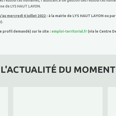
des ressources humaines, l’assistant.e de gestion des ressources hum
mune de LYS HAUT LAYON.
au mercredi 6 juillet 2022
:
à la mairie de LYS HAUT LAYON
ou par
).
 profil demandé) sur le site :
emploi-territorial.fr
(via le Centre D
L'ACTUALITÉ DU MOMENT