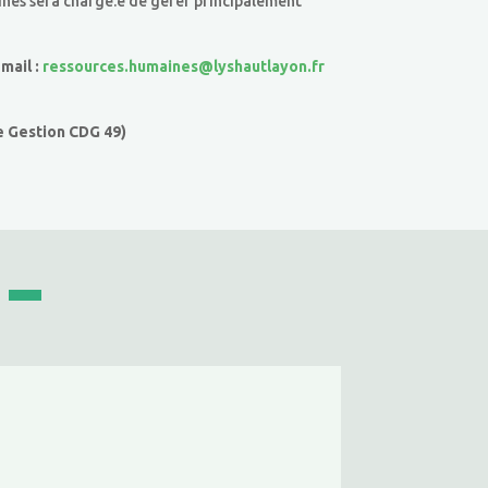
aines sera chargé.e de gérer principalement
 mail :
ressources.humaines@lyshautlayon.fr
e Gestion CDG 49)