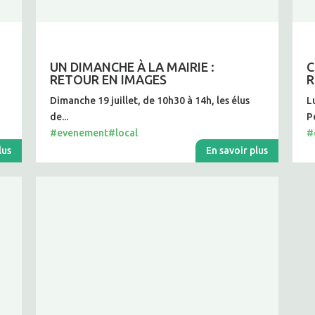
UN DIMANCHE À LA MAIRIE :
C
RETOUR EN IMAGES
R
Dimanche 19 juillet, de 10h30 à 14h, les élus
L
de...
Po
#evenement
#local
#
lus
En savoir plus