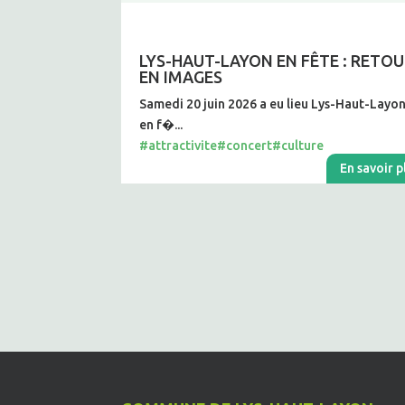
LYS-HAUT-LAYON EN FÊTE : RETO
EN IMAGES
Samedi 20 juin 2026 a eu lieu Lys-Haut-Layo
en f�...
#attractivite
#concert
#culture
En savoir p