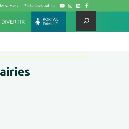
des services
Portail association
Y
I
L
F
PORTAIL
 DIVERTIR
FAMILLE
airies