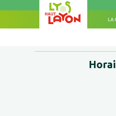
LA
Horai