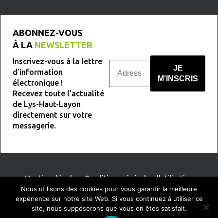
ABONNEZ-VOUS
À LA
NEWSLETTER
Inscrivez-vous à la lettre
d’information
électronique !
Recevez toute l’actualité
Nous ne spammons pas !
de Lys-Haut-Layon
directement sur votre
messagerie.
Mentions légales
-
Conditions générales d’utilisation
Nous utilisons des cookies pour vous garantir la meilleure
expérience sur notre site Web. Si vous continuez à utiliser ce
site, nous supposerons que vous en êtes satisfait.
TERRE
DE PIXELS
Conception :