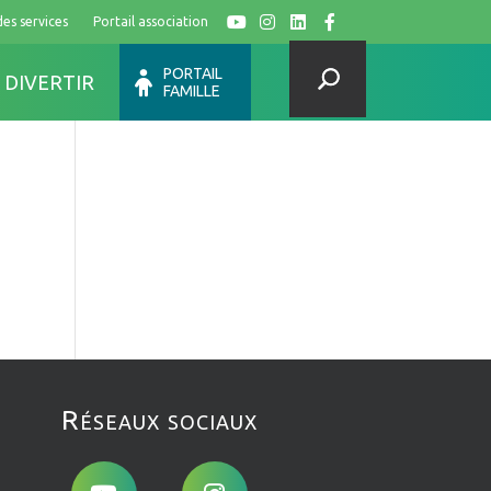
des services
Portail association
Y
I
L
F
PORTAIL
 DIVERTIR
FAMILLE
Réseaux sociaux