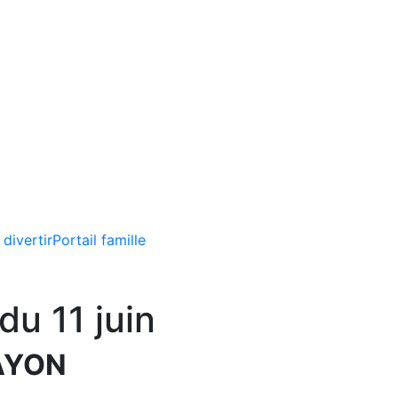
 divertir
Portail famille
du 11 juin
AYON