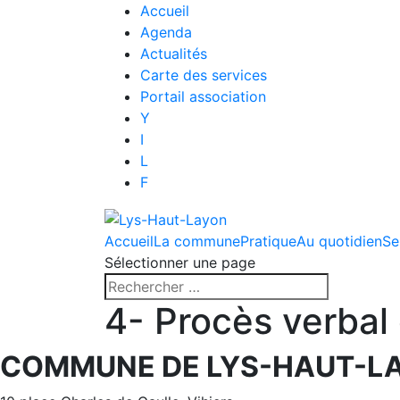
Accueil
Agenda
Actualités
Carte des services
Portail association
Y
I
L
F
Accueil
La commune
Pratique
Au quotidien
Se
Sélectionner une page
4- Procès verbal 
COMMUNE DE LYS-HAUT-L