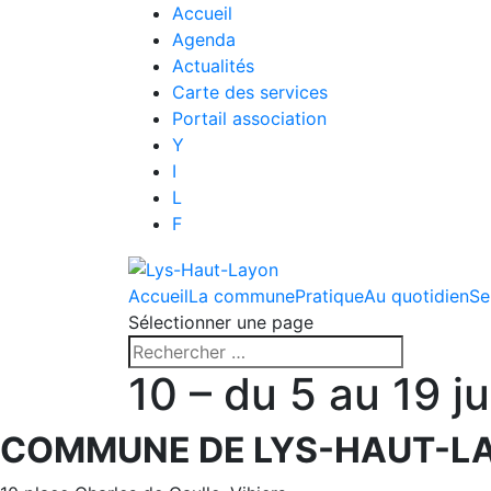
Accueil
Agenda
Actualités
Carte des services
Portail association
Y
I
L
F
Accueil
La commune
Pratique
Au quotidien
Se
Sélectionner une page
10 – du 5 au 19 j
COMMUNE DE LYS-HAUT-L