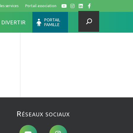
des services
Portail association
Y
I
L
F
PORTAIL
 DIVERTIR
FAMILLE
Réseaux sociaux