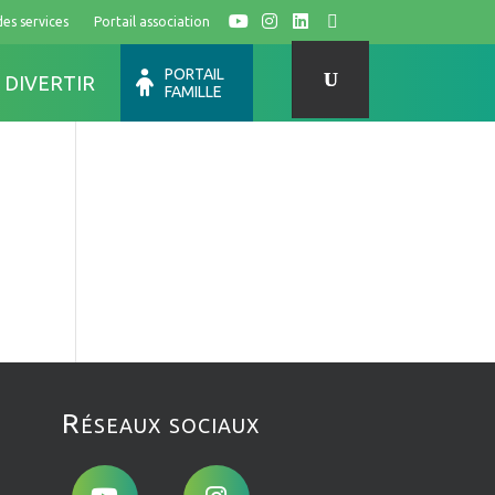
des services
Portail association
Y
I
L
F
PORTAIL
 DIVERTIR
FAMILLE
Réseaux sociaux