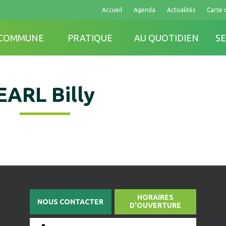
Accueil
Agenda
Actualités
Carte 
 COMMUNE
PRATIQUE
AU QUOTIDIEN
SE
EARL Billy
HORAIRES
NOUS CONTACTER
D'OUVERTURE