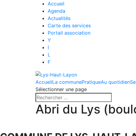
Accueil
Agenda
Actualités
Carte des services
Portail association
Y
I
L
F
Accueil
La commune
Pratique
Au quotidien
Se
Sélectionner une page
Abri du Lys (bou