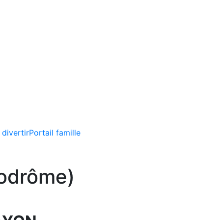
 divertir
Portail famille
lodrôme)