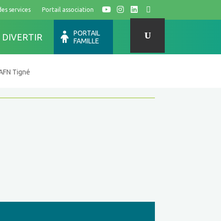
des services
Portail association
Y
I
L
F
PORTAIL
 DIVERTIR
FAMILLE
AFN Tigné