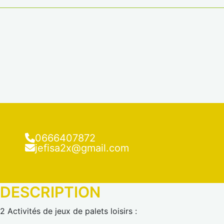
0666407872
jefisa2x@gmail.com
DESCRIPTION
2 Activités de jeux de palets loisirs :