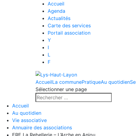
Accueil
Agenda
Actualités
Carte des services
Portail association
Y
I
L
F
Accueil
La commune
Pratique
Au quotidien
Se
Sélectionner une page
Accueil
Au quotidien
Vie associative
Annuaire des associations
ERE La Rebellerie – L’Arche en Anjou