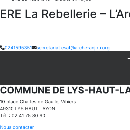
ERE La Rebellerie – L’A
0241595351
secretariat.esat@arche-anjou.org
COMMUNE DE LYS-HAUT-L
10 place Charles de Gaulle, Vihiers
49310 LYS HAUT LAYON
Tél. : 02 41 75 80 60
Nous contacter