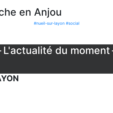
rche en Anjou
#nueil-sur-layon
#social
L'actualité du moment
AYON