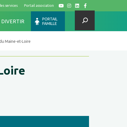
des services
Portail association
Y
I
L
F
PORTAIL
 DIVERTIR
FAMILLE
 du Maine-et-Loire
Loire