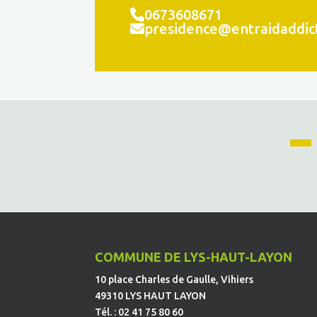
0673608671
presidence@entraidaddict
COMMUNE DE LYS-HAUT-LAYON
10 place Charles de Gaulle, Vihiers
49310 LYS HAUT LAYON
Tél. : 02 41 75 80 60