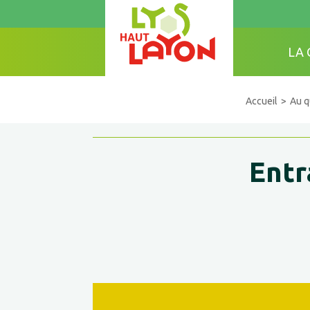
LA
Accueil
Au q
Entr