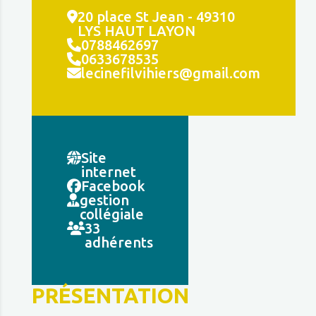
20 place St Jean - 49310
LYS HAUT LAYON
0788462697
0633678535
lecinefilvihiers@gmail.com
Site
internet
Facebook
gestion
collégiale
33
adhérents
PRÉSENTATION