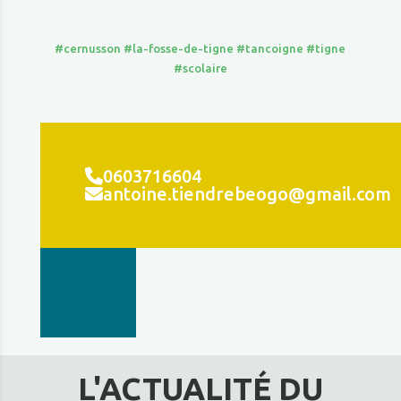
#cernusson
#la-fosse-de-tigne
#tancoigne
#tigne
#scolaire
0603716604
antoine.tiendrebeogo@gmail.com
L'ACTUALITÉ DU