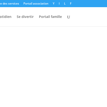
e des services
Portail association
Y
I
L
F
otidien
Se divertir
Portail famille