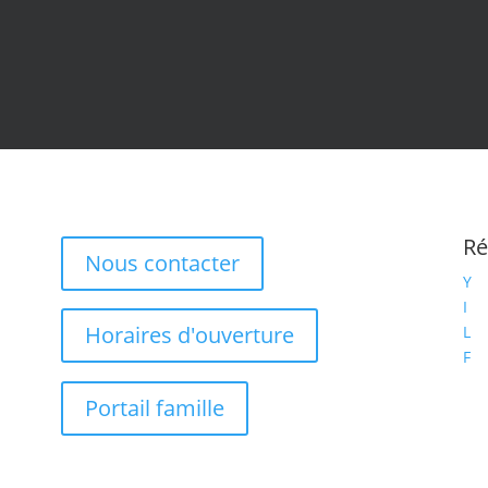
Ré
Nous contacter
Y
I
Horaires d'ouverture
L
F
Portail famille