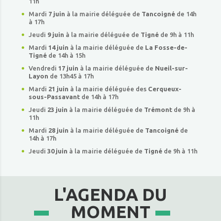
11h
Mardi
7 juin
à la mairie déléguée de
Tancoigné
de 14h
à 17h
Jeudi
9 juin
à la mairie déléguée de
Tigné
de 9h à 11h
Mardi
14 juin
à la mairie déléguée de
La Fosse-de-
Tigné
de 14h à 15h
Vendredi
17 juin
à la mairie déléguée de
Nueil-sur-
Layon
de 13h45 à 17h
Mardi
21 juin
à la mairie déléguée des
Cerqueux-
sous-Passavant
de 14h à 17h
Jeudi
23 juin
à la mairie déléguée de
Trémont
de 9h à
11h
Mardi
28 juin
à la mairie déléguée de
Tancoigné
de
14h à 17h
Jeudi
30 juin
à la mairie déléguée de
Tigné
de 9h à 11h
L'AGENDA DU
MOMENT