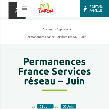
PORTAIL
FAMILLE
Accueil
Agenda
Permanences France Services réseau – Juin
Permanences
France Services
réseau – Juin
du
02
Juin
au
30
Juin