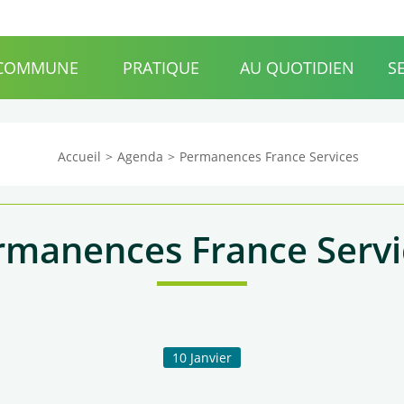
Accueil
Agenda
Actualités
Carte 
 COMMUNE
PRATIQUE
AU QUOTIDIEN
S
Accueil
Agenda
Permanences France Services
rmanences France Servi
10
Janvier