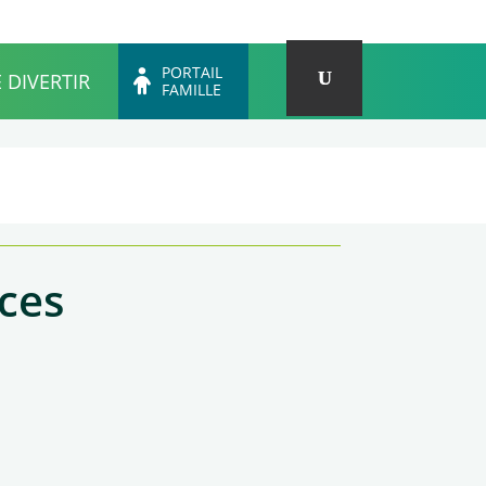
des services
Portail association
Y
I
L
F
PORTAIL
E DIVERTIR
FAMILLE
ces