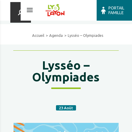
PORTAIL
FAMILLE
Accueil
Agenda
Lysséo – Olympiades
Lysséo –
Olympiades
23
Août