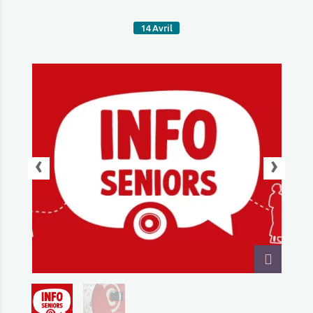
14
Avril
‹
›