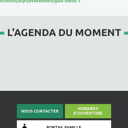
sociations/acpv/evenements/gala-danse-3
L'AGENDA DU MOMENT
HORAIRES
NOUS CONTACTER
D'OUVERTURE
PORTAIL FAMILLE