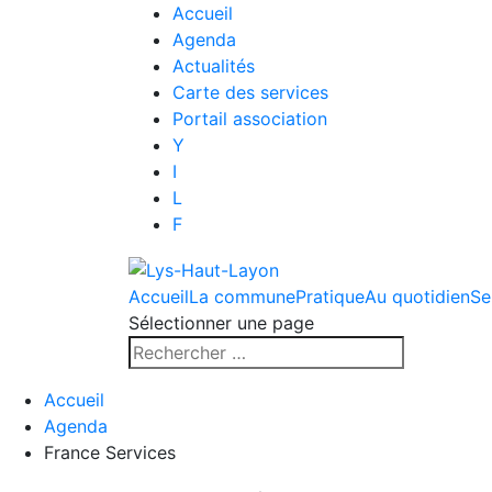
Accueil
Agenda
Actualités
Carte des services
Portail association
Y
I
L
F
Accueil
La commune
Pratique
Au quotidien
Se
Sélectionner une page
Accueil
Agenda
France Services