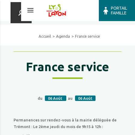
PORTAIL
FAMILLE
Accueil
Agenda
France service
France service
du
06
Août
au
06
Août
Permanences sur rendez-vous à la mairie déléguée de
Trémont : Le 2ème jeudi du mois de 9h15 à 12h :