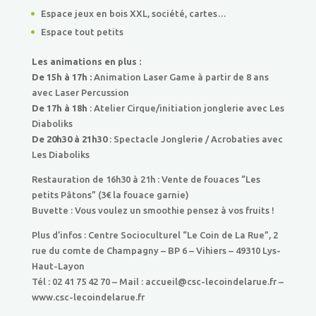
Espace jeux en bois XXL, société, cartes…
Espace tout petits
Les animations en plus :
De 15h à 17h :
Animation Laser Game à partir de 8 ans
avec Laser Percussion
De 17h à 18h
: Atelier Cirque/initiation jonglerie avec Les
Diaboliks
De 20h30 à 21h30
: Spectacle Jonglerie / Acrobaties avec
Les Diaboliks
Restauration de 16h30 à 21h : Vente de fouaces “Les
petits Pâtons” (3€ la fouace garnie)
Buvette : Vous voulez un smoothie pensez à vos fruits !
Plus d’infos : Centre Socioculturel “Le Coin de La Rue”, 2
rue du comte de Champagny – BP 6 – Vihiers – 49310 Lys-
Haut-Layon
Tél : 02 41 75 42 70 – Mail : accueil@csc-lecoindelarue.fr –
www.csc-lecoindelarue.fr