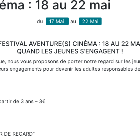
néma : 18 au 22 mai
du
17
Mai
au
22
Mai
FESTIVAL AVENTURE(S) CINÉMA : 18 AU 22 MA
QUAND LES JEUNES S’ENGAGENT !
e, nous vous proposons de porter notre regard sur les jeun
t leurs engagements pour devenir les adultes responsables d
artir de 3 ans – 3€
ER DE REGARD”