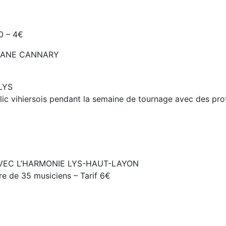
0 – 4€
 JANE CANNARY
LYS
ublic vihiersois pendant la semaine de tournage avec des pro
 AVEC L’HARMONIE LYS-HAUT-LAYON
e de 35 musiciens – Tarif 6€