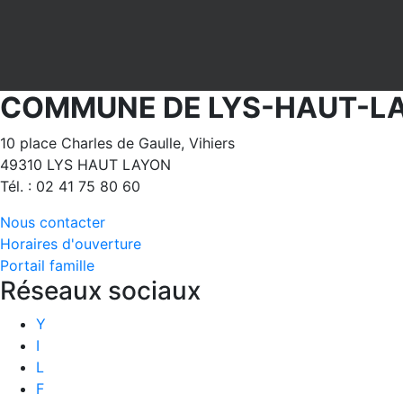
COMMUNE DE LYS-HAUT-L
10 place Charles de Gaulle, Vihiers
49310 LYS HAUT LAYON
Tél. : 02 41 75 80 60
Nous contacter
Horaires d'ouverture
Portail famille
Réseaux sociaux
Y
I
L
F