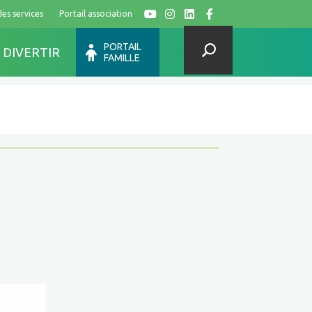
des services
Portail association
Y
I
L
F
PORTAIL
 DIVERTIR
FAMILLE