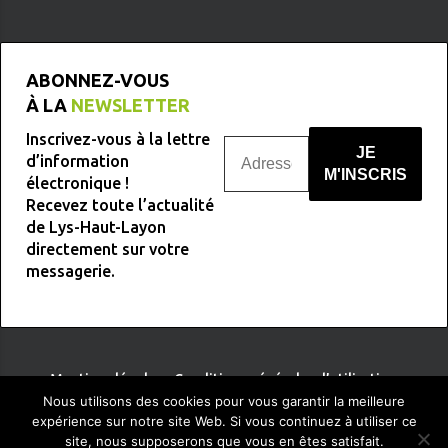
ABONNEZ-VOUS
À LA
NEWSLETTER
Inscrivez-vous à la lettre
d’information
électronique !
Recevez toute l’actualité
Nous ne spammons pas !
de Lys-Haut-Layon
directement sur votre
messagerie.
Mentions légales
-
Conditions générales d’utilisation
Nous utilisons des cookies pour vous garantir la meilleure
expérience sur notre site Web. Si vous continuez à utiliser ce
site, nous supposerons que vous en êtes satisfait.