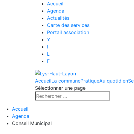
Accueil
Agenda
Actualités
Carte des services
Portail association
Y
I
L
F
Accueil
La commune
Pratique
Au quotidien
Se
Sélectionner une page
Accueil
Agenda
Conseil Municipal