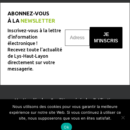
ABONNEZ-VOUS
À LA
NEWSLETTER
Inscrivez-vous à la lettre
d’information
électronique !
Recevez toute l’actualité
Nous ne spammons pas !
de Lys-Haut-Layon
directement sur votre
messagerie.
Mentions légales
-
Conditions générales d’utilisation
Nous utilisons des cookies pour vous garantir la meilleure
expérience sur notre site Web. Si vous continuez à utiliser ce
site, nous supposerons que vous en êtes satisfait.
TERRE
DE PIXELS
Conception :
Ok