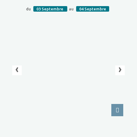
du
03
Septembre
au
04
Septembre
‹
›