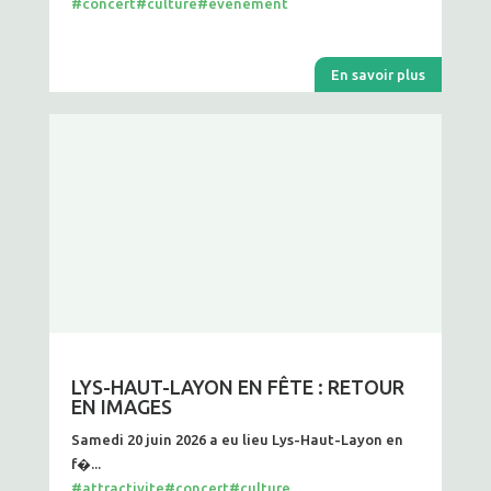
#concert
#culture
#evenement
En savoir plus
LYS-HAUT-LAYON EN FÊTE : RETOUR
EN IMAGES
Samedi 20 juin 2026 a eu lieu Lys-Haut-Layon en
f�...
#attractivite
#concert
#culture