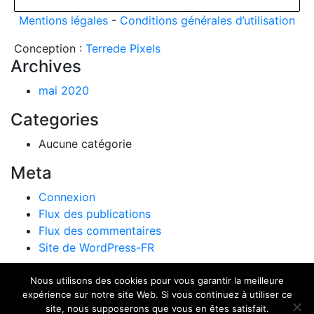
Mentions légales
-
Conditions générales d’utilisation
Conception :
Terre
de Pixels
Archives
mai 2020
Categories
Aucune catégorie
Meta
Connexion
Flux des publications
Flux des commentaires
Site de WordPress-FR
Design de
Elegant Themes
| Propulsé par
WordPress
Nous utilisons des cookies pour vous garantir la meilleure
expérience sur notre site Web. Si vous continuez à utiliser ce
site, nous supposerons que vous en êtes satisfait.