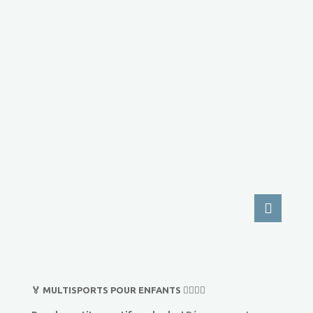
🏅 MULTISPORTS POUR ENFANTS 🏃‍♂️🏃‍♀️