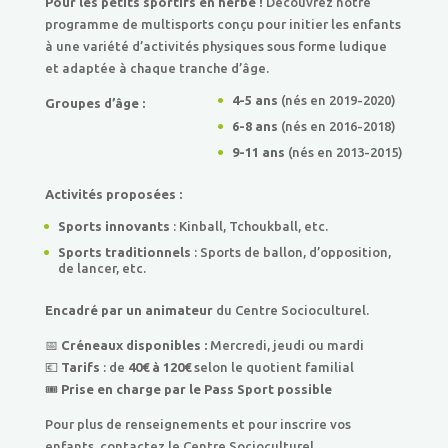
Pour les petits sportifs en herbe !
Découvrez notre
programme de multisports conçu pour initier les enfants
à une variété d’activités physiques sous forme ludique
et adaptée à chaque tranche d’âge.
4-5 ans
(nés en 2019-2020)
Groupes d’âge :
6-8 ans
(nés en 2016-2018)
9-11 ans
(nés en 2013-2015)
Activités proposées :
Sports innovants
: Kinball, Tchoukball, etc.
Sports traditionnels
: Sports de ballon, d’opposition,
de lancer, etc.
Encadré par un animateur
du Centre Socioculturel.
📅
Créneaux disponibles :
Mercredi, jeudi ou mardi
💶
Tarifs
: de
40€ à 120€
selon le quotient familial
🎟️
Prise en charge par le Pass Sport possible
Pour plus de renseignements et pour inscrire vos
enfants, contactez le Centre Socioculturel.