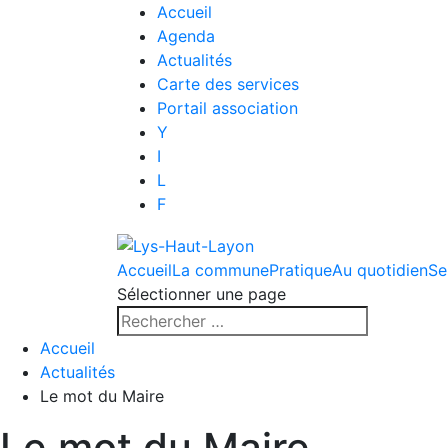
Accueil
Agenda
Actualités
Carte des services
Portail association
Y
I
L
F
Accueil
La commune
Pratique
Au quotidien
Se
Sélectionner une page
Accueil
Actualités
Le mot du Maire
Le mot du Maire